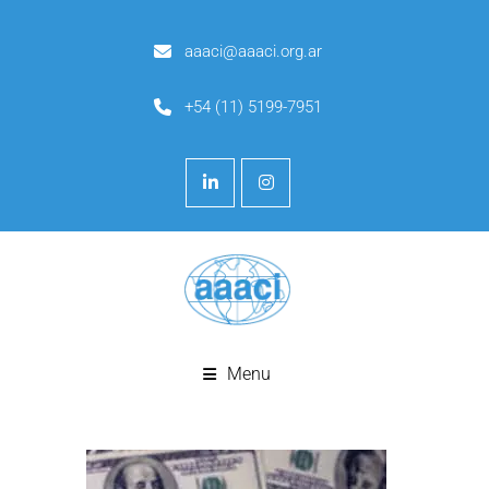
aaaci@aaaci.org.ar
+54 (11) 5199-7951
Menu