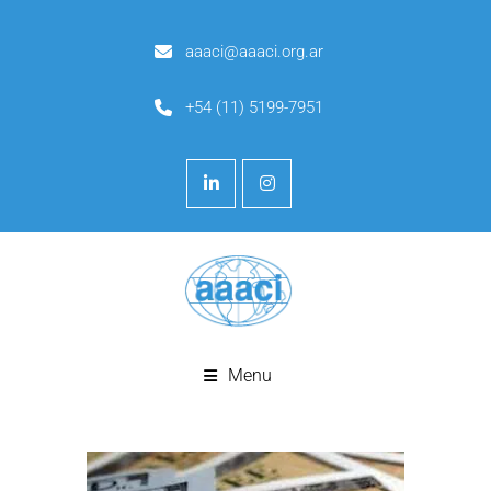
aaaci@aaaci.org.ar
+54 (11) 5199-7951
Menu