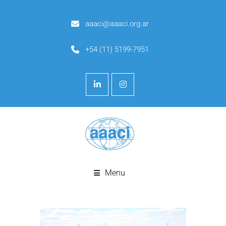
aaaci@aaaci.org.ar
+54 (11) 5199-7951
Menu