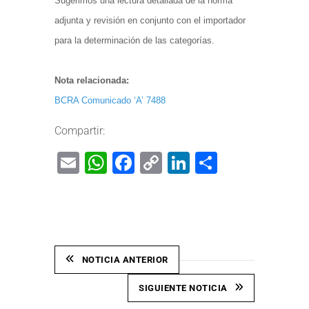
Sugerimos una lectura detallada de la norma
adjunta y revisión en conjunto con el importador
para la determinación de las categorías.
Nota relacionada:
BCRA Comunicado ‘A’ 7488
Compartir:
Email
WhatsApp
Facebook
Copy
LinkedIn
Share
Link
NOTICIA ANTERIOR
SIGUIENTE NOTICIA