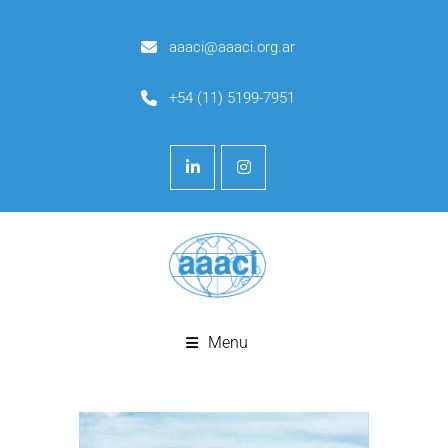
aaaci@aaaci.org.ar
+54 (11) 5199-7951
Menu