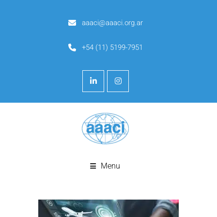
aaaci@aaaci.org.ar
+54 (11) 5199-7951
Menu