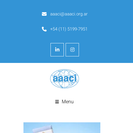
aaaci@aaaci.org.ar
+54 (11) 5199-7951
Menu