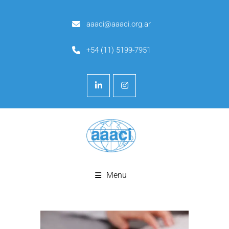
aaaci@aaaci.org.ar
+54 (11) 5199-7951
Menu