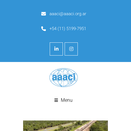
aaaci@aaaci.org.ar
+54 (11) 5199-7951
Menu