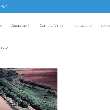
-7951
io
Capacitación
Campus Virtual
Institucional
Socio
tacto