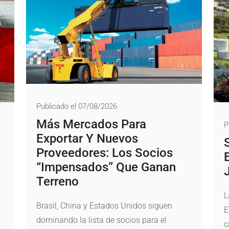
Publicado el 07/08/2026
Más Mercados Para
P
Exportar Y Nuevos
Proveedores: Los Socios
“impensados” Que Ganan
Terreno
L
Brasil, China y Estados Unidos siguen
E
dominando la lista de socios para el
c