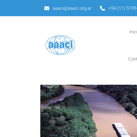
aaaci@aaaci.org.ar
+54 (11) 5199
Inic
Con