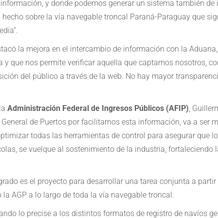
información, y donde podemos generar un sistema también de im
 hecho sobre la vía navegable troncal Paraná-Paraguay que sign
día”.
destacó la mejora en el intercambio de información con la Aduan
 y que nos permite verificar aquella que captamos nosotros, co
sición del público a través de la web. No hay mayor transparenci
 la
Administración Federal de Ingresos Públicos (AFIP)
, Guille
 General de Puertos por facilitarnos esta información, va a ser 
ptimizar todas las herramientas de control para asegurar que lo
olas, se vuelque al sostenimiento de la industria, fortaleciendo 
rado es el proyecto para desarrollar una tarea conjunta a partir
 la AGP a lo largo de toda la vía navegable troncal.
do lo precise a los distintos formatos de registro de navíos g