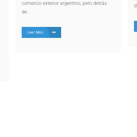
comercio exterior argentino, pero detrás
d
de...
y
Leer Más