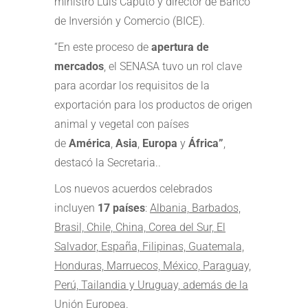
ministro Luis Caputo y director de Banco
de Inversión y Comercio (BICE).
“En este proceso de
apertura de
mercados
, el SENASA tuvo un rol clave
para acordar los requisitos de la
exportación para los productos de origen
animal y vegetal con países
de
América
,
Asia
,
Europa
y
África”
,
destacó la Secretaria..
Los nuevos acuerdos celebrados
incluyen
17 países
:
Albania, Barbados,
Brasil, Chile, China, Corea del Sur, El
Salvador, España, Filipinas, Guatemala,
Honduras, Marruecos, México, Paraguay,
Perú, Tailandia y Uruguay, además de la
Unión Europea
.