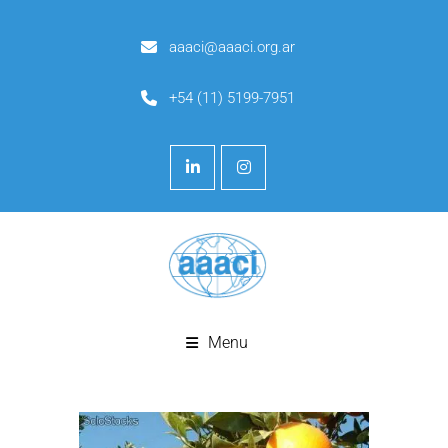
aaaci@aaaci.org.ar
+54 (11) 5199-7951
Menu