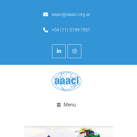
aaaci@aaaci.org.ar
+54 (11) 5199-7951
Menu