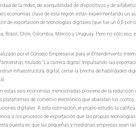
aridad de la redes, de asequibilidad de dispositivos y de alfabeti
e: seis economías clave de esta región están experimentando un 
r de exportación de tecnologías digitales (que fue un 0,8 por ci
a, Brasil, Chile, Colombia, México y Uruguay. Pero no sólo eso, 
ealizado por el Consejo Empresarial para el Entendimiento Interna
rtnership, titulado “La carrera digital: Impulsando las exportaci
ruir infraestructura digital, cerrar la brecha de habilidades digi
al.
o en estas seis economías mencionadas proviene de la reducción
las plataformas de comercio electrónico que abaratan los costos, 
oluciones digitales. A esta estimación, el propio estudio la cali
encia a los procesos de exportación que las propias tecnologías 
va está puesta en que las pequeñas y medianas empresas sean la