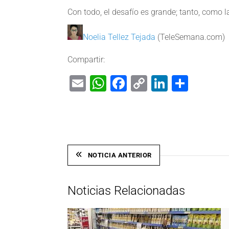
Con todo, el desafío es grande; tanto, como l
Noelia Tellez Tejada
(TeleSemana.com)
Compartir:
Email
WhatsApp
Facebook
Copy
LinkedIn
Shar
Link
NOTICIA ANTERIOR
Noticias Relacionadas