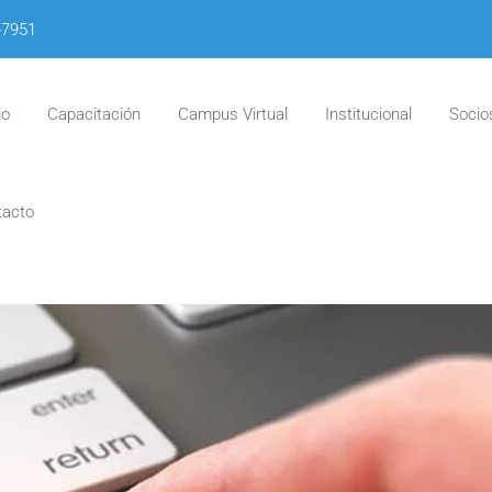
-7951
io
Capacitación
Campus Virtual
Institucional
Socio
tacto