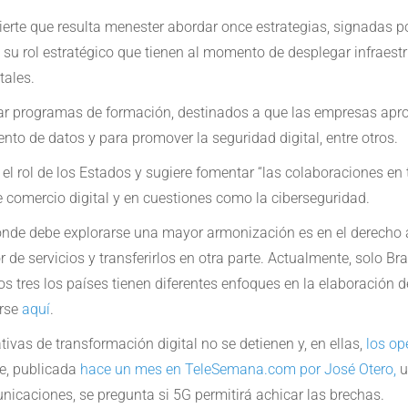
dvierte que resulta menester abordar once estrategias, signadas p
u rol estratégico que tienen al momento de desplegar infraestru
tales.
llar programas de formación, destinados a que las empresas apro
o de datos y para promover la seguridad digital, entre otros.
, el rol de los Estados y sugiere fomentar “las colaboraciones e
 comercio digital y en cuestiones como la ciberseguridad.
nde debe explorarse una mayor armonización es en el derecho a 
 de servicios y transferirlos en otra parte. Actualmente, solo B
tos tres los países tienen diferentes enfoques en la elaboración
arse
aquí
.
tivas de transformación digital no se detienen y, en ellas,
los op
ue, publicada
hace un mes en TeleSemana.com por José Otero,
u
unicaciones, se pregunta si 5G permitirá achicar las brechas.