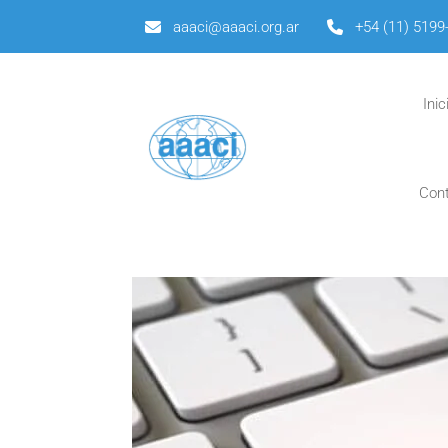
aaaci@aaaci.org.ar
+54 (11) 5199
Inic
Con